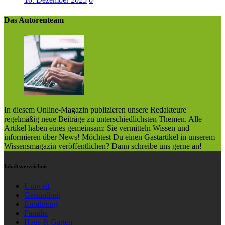
Das Autorenteam
In diesem Online-Magazin publizieren unsere Redakteure
regelmäßig neue Beiträge zu unterschiedlichsten Themen. Alle
Artikel haben eines gemeinsam: Sie vermitteln Wissen und
informieren über News! Möchtest Du einen Gastartikel in unserem
Wissensmagazin veröffentlichen? Dann schreibe uns gerne an!
Inhaltsverzeichnis
Umwelt
Gesundheit
Ernährung
Familie
Haus & Garten