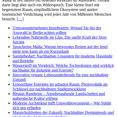
Malta ist seit Jahren ein beliebtes Reiseziel im Mittelmeer. Gerade
darin liegt aber auch ein Widerspruch. Eine kleine Insel mit
begrenztem Raum, empfindlichem Ökosystem und starker
touristischer Verdichtung wird jedes Jahr von Millionen Menschen
besucht.
[…]
Umzugsunternehmen beauftragen: Worauf Sie bei der
Auswahl in Berlin achten sollten
Lebendige Nährstoffe im Glas: Die sanfte Kraft des Slow
Juicing
Sprachreise Malta: Warum bewusstes Reisen auf der Insel
mehr sein kann als ein Kurzurlaub
Sanitärbedarf: Nachhaltige Lösungen für moderne Haushalte
und Betriebe
Wasserstoff im Vergleich: Welche Technologien sind wirklich
nachhaltig für Industrie und Energie?
Innovative vegane Lebensmitteltrends für eine nachhaltige
Zukunft
Erneuerbare Energien im urbanen Raum: Photovoltaik als
Schlüssel zur nachhaltigen Stadtentwicklung
Bhutan Rundreise – Atemberaubende Landschaften und
authentische Kultur erleben
Moderne Architektur trifft Umweltbewusstsein – Wie Städte
sich neu erfinden
Massivholzbetten der Zukunft: Nachhaltige Designtrends und